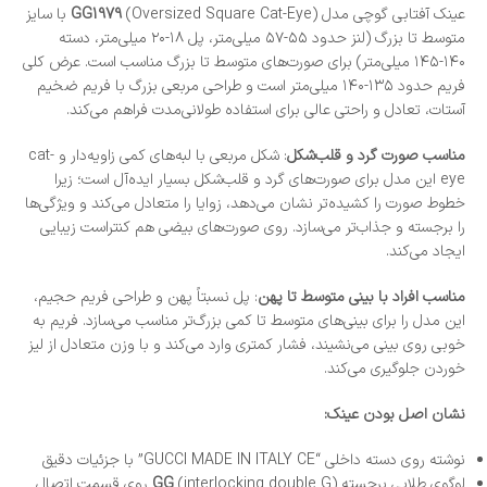
عینک آفتابی گوچی مدل
GG1979
(Oversized Square Cat-Eye) با سایز
متوسط تا بزرگ (لنز حدود ۵۵-۵۷ میلی‌متر، پل ۱۸-۲۰ میلی‌متر، دسته
۱۴۰-۱۴۵ میلی‌متر) برای صورت‌های متوسط تا بزرگ مناسب است. عرض کلی
فریم حدود ۱۳۵-۱۴۰ میلی‌متر است و طراحی مربعی بزرگ با فریم ضخیم
آستات، تعادل و راحتی عالی برای استفاده طولانی‌مدت فراهم می‌کند.
مناسب صورت گرد و قلب‌شکل
: شکل مربعی با لبه‌های کمی زاویه‌دار و cat-
eye این مدل برای صورت‌های گرد و قلب‌شکل بسیار ایده‌آل است؛ زیرا
خطوط صورت را کشیده‌تر نشان می‌دهد، زوایا را متعادل می‌کند و ویژگی‌ها
را برجسته و جذاب‌تر می‌سازد. روی صورت‌های بیضی هم کنتراست زیبایی
ایجاد می‌کند.
مناسب افراد با بینی متوسط تا پهن
: پل نسبتاً پهن و طراحی فریم حجیم،
این مدل را برای بینی‌های متوسط تا کمی بزرگ‌تر مناسب می‌سازد. فریم به
خوبی روی بینی می‌نشیند، فشار کمتری وارد می‌کند و با وزن متعادل از لیز
خوردن جلوگیری می‌کند.
نشان اصل بودن عینک:
نوشته روی دسته داخلی “GUCCI MADE IN ITALY CE” با جزئیات دقیق
لوگوی طلایی برجسته
GG
(interlocking double G) روی قسمت اتصال