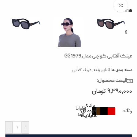
بزرگنمایی تصویر
عینک آفتابی گوچی مدل GG1979
دسته بندی ها
آفتابی زنانه
,
عینک آفتابی
قیمت محصول:
9,390,000
تومان
مشکی
هاوانا
رنگ
قهوه ای
آبی
هایلایت
-
+