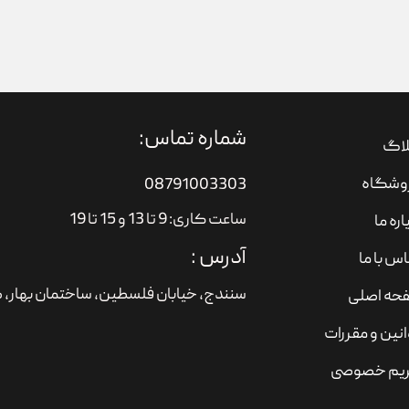
شماره تماس:
لاگ
وشگاه
08791003303
ساعت کاری: 9 تا 13 و 15 تا 19
اره ما
آدرس :
س با ما
سنندج، خیابان فلسطین،‌ ساختمان بهار، ط
حه اصلی
نین و مقررات
یم خصوصی