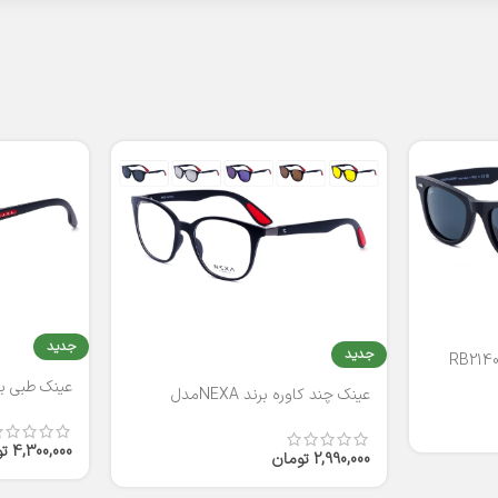
جدید
جدید
عینک طبی برند
عینک چند کاوره برند NEXAمدل
T2316
4,300,000
ت
2,990,000
تومان