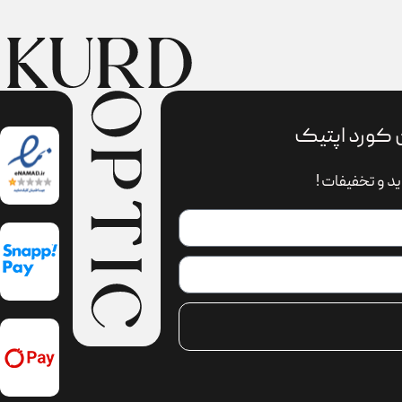
 کورد اپتیک
د و تخفیفات !