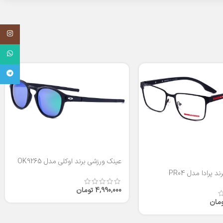
اینستاگر
واتساپ
تلگرام
عینک ورزشی برند اوکلی مدل OK9265
 پرادا مدل PR04
4,990,000
تومان
ومان