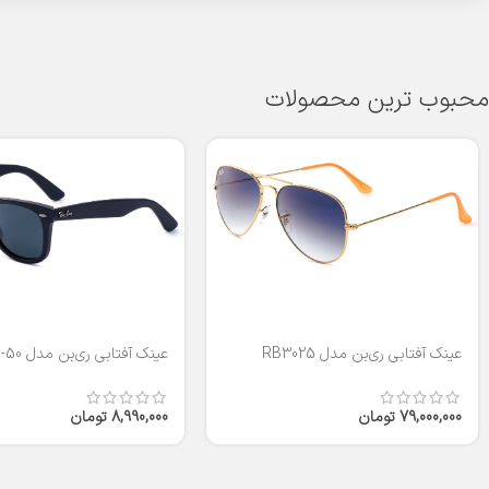
محبوب ترین محصولات
عینک آفتابی ری‌بن مدل RB3025
عینک آفتابی ری‌بن مدل RB2140-50
79,000,000
تومان
8,990,000
تومان