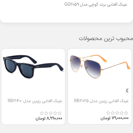
عینک آفتابی برند گوچی مدل GG2059
محبوب ترین محصولات
عینک آفتابی ری‌بن مدل RB3025
عینک آفتابی ری‌بن مدل RB2140-
50
79,000,000
تومان
8,990,000
تومان