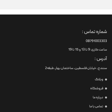
شماره تماس :
08791003303
ساعت کاری: 9 تا 13 و 15 تا 19
آدرس :
سنندج، خیابان فلسطین،‌ ساختمان بهار، طبقه2
وبلاگ
فروشگاه
درباره ما
تماس با ما