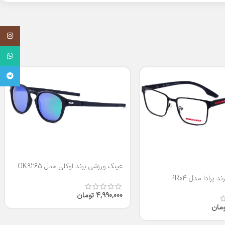
اینستاگر
واتساپ
تلگرام
عینک ورزشی برند اوکلی مدل OK9265
 پرادا مدل PR04
4,990,000
تومان
ومان