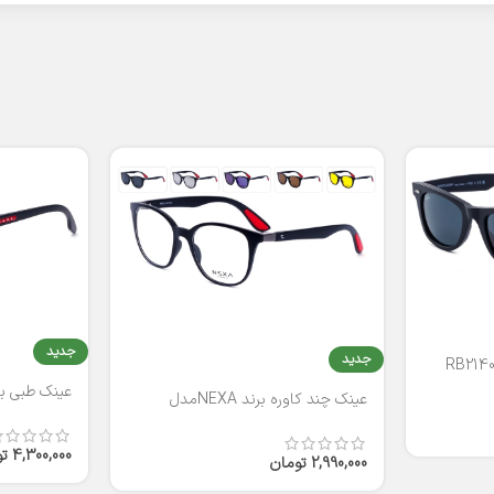
جدید
جدید
عینک طبی برند
عینک چند کاوره برند NEXAمدل
T2316
4,300,000
ت
2,990,000
تومان