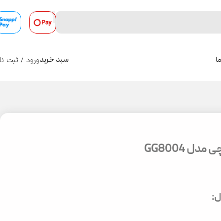
ورود / ثبت نا
ا
سبد خرید
0
ل GG8004
: