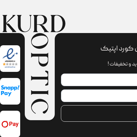
 کورد اپتیک
د و تخفیفات !