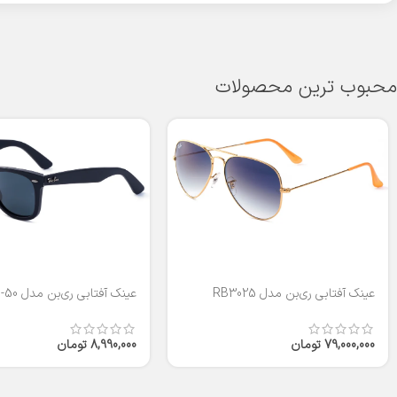
محبوب ترین محصولات
عینک آفتابی ری‌بن مدل RB3025
عینک آفتابی ری‌بن مدل RB2140-50
79,000,000
تومان
8,990,000
تومان