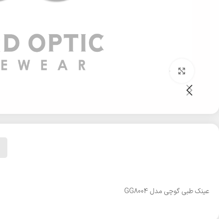
بزرگنمایی تصویر
عینک طبی گوچی مدل GG8004