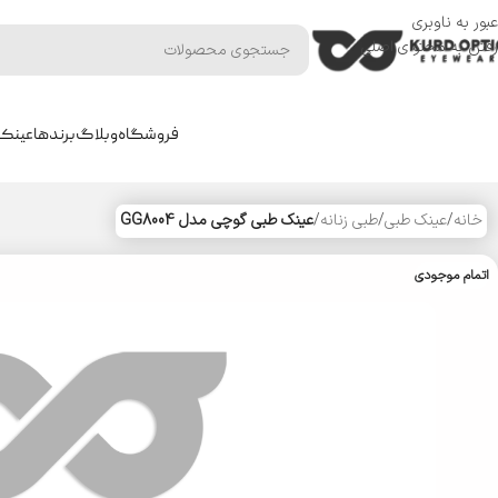
عبور به ناوبری
رفتن به محتوای اصلی
فروشگاه
وبلاگ
برندها
عینک 
خانه
/
عینک طبی
/
طبی زنانه
/
عینک طبی گوچی مدل GG8004
اتمام موجودی