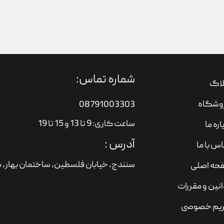
شماره تماس:
لاگ
وشگاه
08791003303
ساعت کاری: 9 تا 13 و 15 تا 19
اره ما
آدرس :
س با ما
سنندج، خیابان فلسطین،‌ ساختمان بهار، ط
حه اصلی
نین و مقررات
یم خصوصی