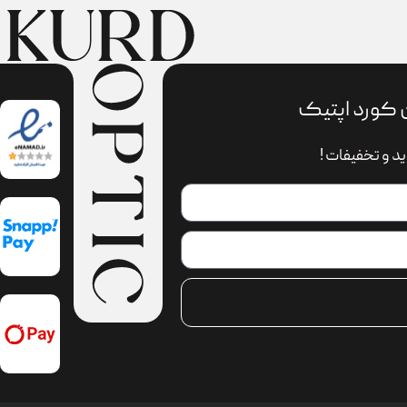
 کورد اپتیک
د و تخفیفات !