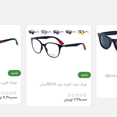
جدید
جدید
عینک طبی برند
عینک چند کاوره برند NEXAمدل
T2316
4,300,000
ت
2,990,000
تومان