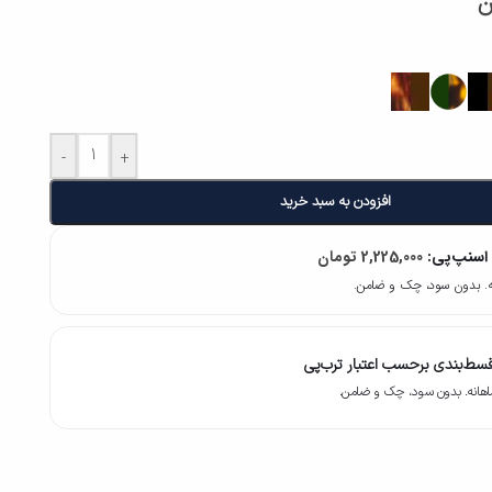
ن
-
+
افزودن به سبد خرید
 اسنپ‌پی:
2,225,000
تومان
سط‌بندی برحسب اعتبار ترب‌پی