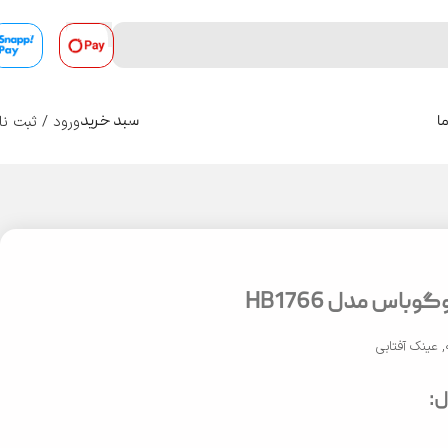
ورود / ثبت نا
ا
سبد خرید
0
باس مدل HB1766
,
عینک آفتابی
: