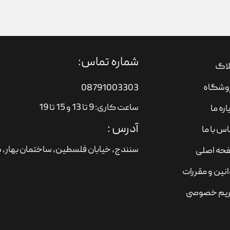
شماره تماس:
لاگ
وشگاه
08791003303
ساعت کاری: 9 تا 13 و 15 تا 19
اره ما
آدرس :
س با ما
سنندج، خیابان فلسطین،‌ ساختمان بهار، ط
حه اصلی
نین و مقررات
یم خصوصی