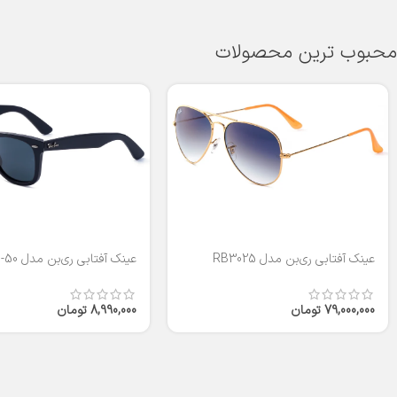
محبوب ترین محصولات
عینک آفتابی ری‌بن مدل RB3025
عینک آفتابی ری‌بن مدل RB2140-50
79,000,000
تومان
8,990,000
تومان