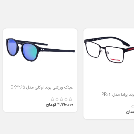
عینک ورزشی برند اوکلی مدل OK9265
 پرادا مدل PR04
4,990,000
تومان
ومان