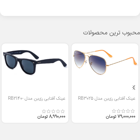
محبوب ترین محصولات
عینک آفتابی ری‌بن مدل RB3025
عینک آفتابی ری‌بن مدل RB2140-
50
79,000,000
تومان
8,990,000
تومان