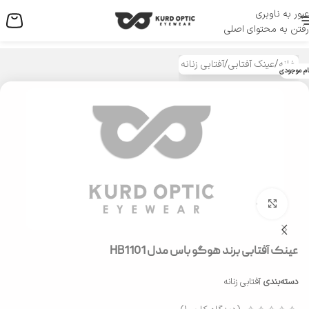
عبور به ناوبری
منو
رفتن به محتوای اصلی
خانه
/
عینک آفتابی
/
آفتابی زنانه
ام موجودی
بزرگنمایی تصویر
عینک آفتابی برند هوگو باس مدل HB1101
دسته‌بندی
آفتابی زنانه