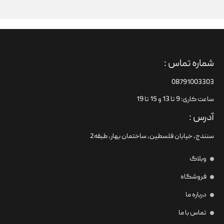
شماره تماس :
08791003303
ساعت کاری: 9 تا 13 و 15 تا 19
آدرس :
سنندج، خیابان فلسطین،‌ ساختمان بهار، طبقه2
وبلاگ
فروشگاه
درباره ما
تماس با ما