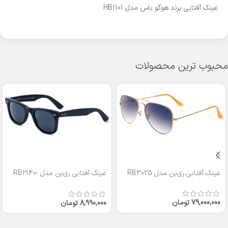
عینک آفتابی برند هوگو باس مدل HB1101
محبوب ترین محصولات
عینک آفتابی ری‌بن مدل RB3025
عینک آفتابی ری‌بن مدل RB2140-
50
79,000,000
تومان
8,990,000
تومان