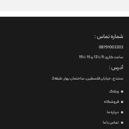
شماره تماس :
08791003303
ساعت کاری: 9 تا 13 و 15 تا 19
آدرس :
سنندج، خیابان فلسطین،‌ ساختمان بهار، طبقه2
وبلاگ
فروشگاه
درباره ما
تماس با ما