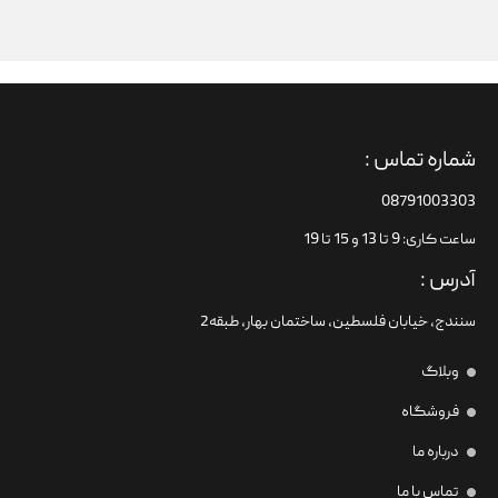
شماره تماس :
08791003303
ساعت کاری: 9 تا 13 و 15 تا 19
آدرس :
سنندج، خیابان فلسطین،‌ ساختمان بهار، طبقه2
وبلاگ
فروشگاه
درباره ما
تماس با ما