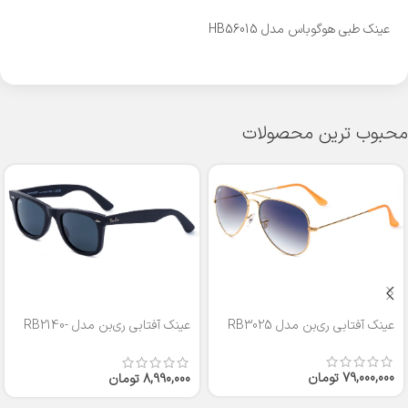
عینک طبی هوگوباس مدل HB56015
محبوب ترین محصولات
عینک آفتابی ری‌بن مدل RB3025
عینک آفتابی ری‌بن مدل RB2140-
50
79,000,000
تومان
8,990,000
تومان