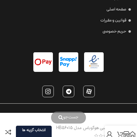
صفحه اصلی
قوانین و مقررات
حریم خصوصی
جست‌جو
عینک طبی هوگوباس مدل HB56015
انتخاب گزینه ها