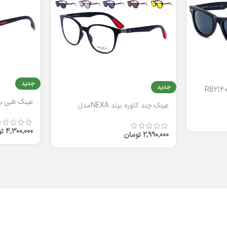
جدید
جدید
عینک طبی برند
عینک چند کاوره برند NEXAمدل
T2316
4,300,000
ت
2,990,000
تومان