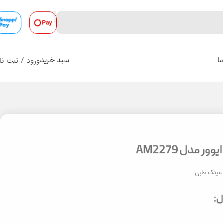
ورود / ثبت نا
ا
سبد خرید
0
ر مدل AM2279
عینک طبی
: