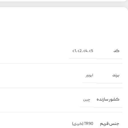
کد
c1
,
c2
,
c4
,
c5
برند
ایوور
کشور سازنده
چین
جنس فریم
TR90 (کربنی)