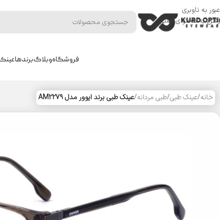
عبور به ناوبری
رفتن به محتوای اصلی
فروشگاه
وبلاگ
برندها
عینک 
خانه
/
عینک طبی
/
طبی مردانه
/
عینک طبی برند ایوور مدل AM2279