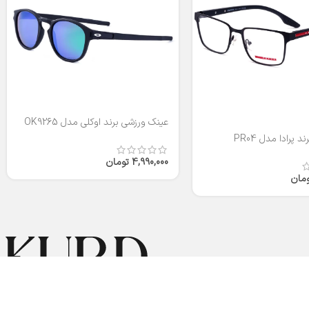
عینک ورزشی برند اوکلی مدل OK9265
 پرادا مدل PR04
4,990,000
تومان
ومان