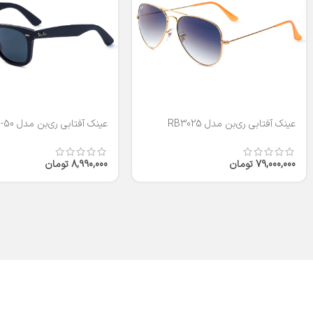
عینک آفتابی ری‌بن مدل RB3025
عینک آفتابی ری‌بن مدل RB2140-50
79,000,000
تومان
8,990,000
تومان