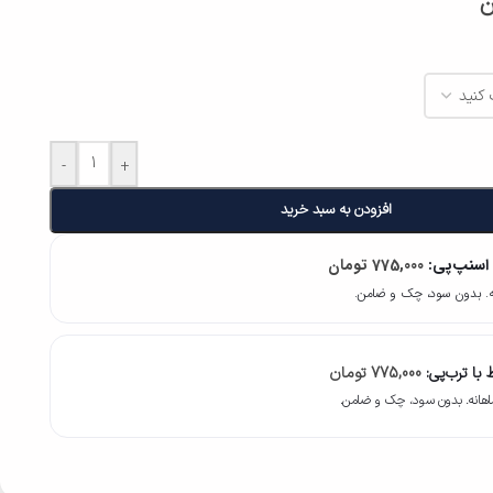
ن
-
+
افزودن به سبد خرید
 اسنپ‌پی:
775,000
تومان
با ترب‌پی:
775,000
تومان