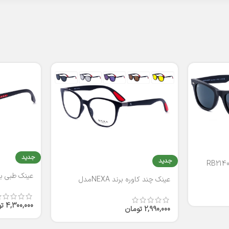
جدید
جدید
عینک طبی برند
عینک چند کاوره برند NEXAمدل
T2316
4,300,000
ت
2,990,000
تومان