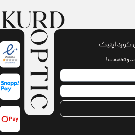
 کورد اپتیک
د و تخفیفات !