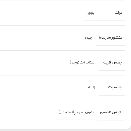
برند
ایوور
کشور سازنده
چین
جنس فریم
استات (کائوچو )
جنسیت
زنانه
جنس عدسی
بدون نمره (پلاستیکی)