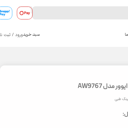
ورود / ثبت نا
ا
سبد خرید
0
ر مدل AW9767
نک طبی
: