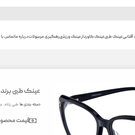
آفتابی
عینک طبی
عینک کاوردار
عینک ورزشی
رهگیری مرسولات
درباره ما
تماس با م
عینک طبی برند ایوو
دسته بندی ها
طبی زنانه
,
عی
قیمت محصول