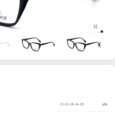
بزرگنمایی تصویر
کد
c1
,
c2
,
c3
,
c4
,
c5