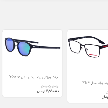
عینک ورزشی برند اوکلی مدل OK9265
 پرادا مدل PR04
4,990,000
تومان
ومان