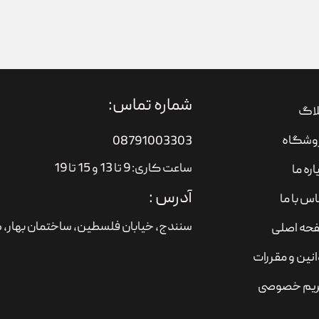
شماره تماس:
لاگ
وشگاه
08791003303
ساعت کاری: 9 تا 13 و 15 تا 19
اره ما
آدرس :
س با ما
سنندج، خیابان فلسطین،‌ ساختمان بهار، ط
حه اصلی
نین و مقررات
یم خصوصی