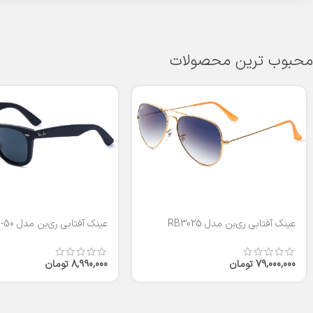
محبوب ترین محصولات
عینک آفتابی ری‌بن مدل RB3025
عینک آفتابی ری‌بن مدل RB2140-50
79,000,000
تومان
8,990,000
تومان