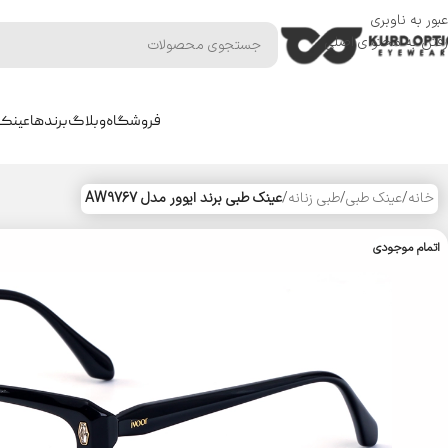
عبور به ناوبری
رفتن به محتوای اصلی
فروشگاه
وبلاگ
برندها
عینک 
خانه
/
عینک طبی
/
طبی زنانه
/
عینک طبی برند ایوور مدل AW9767
اتمام موجودی