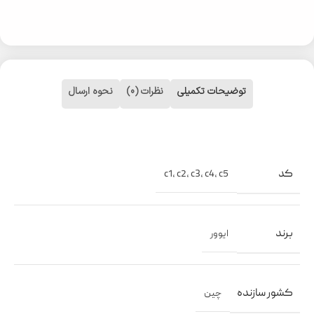
توضیحات تکمیلی
نظرات (0)
نحوه ارسال
کد
c1
,
c2
,
c3
,
c4
,
c5
برند
ایوور
کشور سازنده
چین