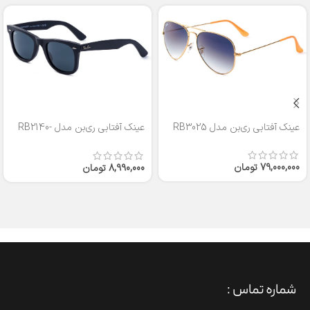
عینک آفتابی ری‌بن مدل RB3025
عینک آفتابی ری‌بن مدل RB2140-
50
79,000,000
تومان
8,990,000
تومان
شماره تماس :