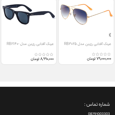
عینک آفتابی ری‌بن مدل RB3025
عینک آفتابی ری‌بن مدل RB2140-
50
79,000,000
تومان
8,990,000
تومان
شماره تماس :
08791003303