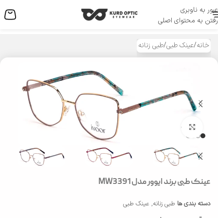
عبور به ناوبری
منو
رفتن به محتوای اصلی
خانه
/
عینک طبی
/
طبی زنانه
بزرگنمایی تصویر
عینک طبی برند ایوور مدل MW3391
دسته بندی ها
طبی زنانه
,
عینک طبی