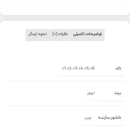
توضیحات تکمیلی
نظرات (0)
نحوه ارسال
کد
c1
,
c2
,
c3
,
c4
,
c5
,
c6
برند
ایوور
کشور سازنده
چین