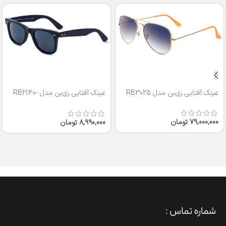
عینک آفتابی ری‌بن مدل RB3025
عینک آفتابی ری‌بن مدل RB2140-
50
79,000,000
تومان
8,990,000
تومان
شماره تماس :