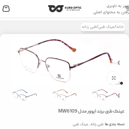
عبور به ناوبری
منو
رفتن به محتوای اصلی
خانه
/
عینک طبی
/
طبی زنانه
بزرگنمایی تصویر
عینک طبی برند ایوور مدل MW6109
دسته بندی ها
طبی زنانه
,
عینک طبی