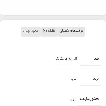
توضیحات تکمیلی
نظرات (0)
نحوه ارسال
کد
c1
,
c2
,
c3
,
c4
,
c5
برند
ایوور
کشور سازنده
چین