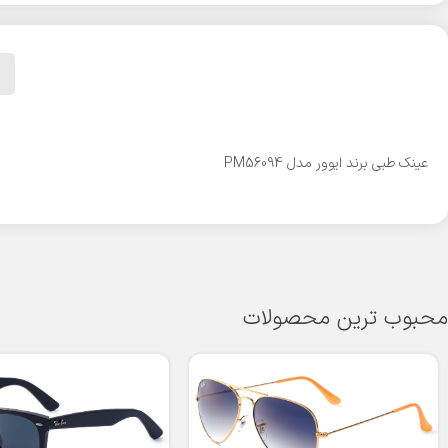
عینک طبی برند ایوور مدل PM56094
محبوب ترین محصولات