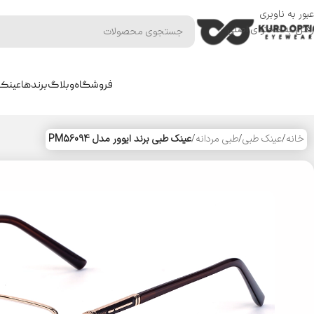
عبور به ناوبری
رفتن به محتوای اصلی
فروشگاه
وبلاگ
برندها
عینک 
خانه
/
عینک طبی
/
طبی مردانه
/
عینک طبی برند ایوور مدل PM56094