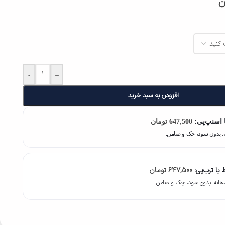
ن
-
+
افزودن به سبد خرید
 اسنپ‌پی:
647,500
تومان
با ترب‌پی:
647,500
تومان