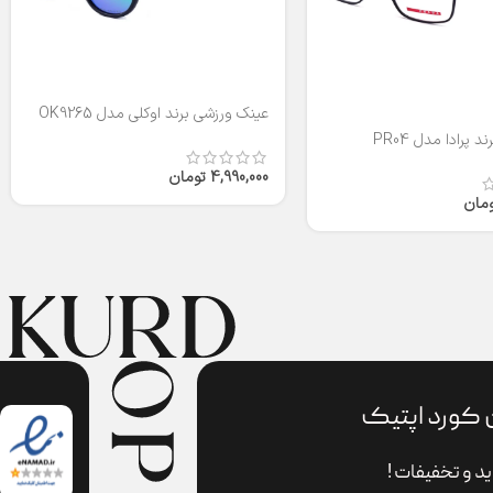
عینک ورزشی برند اوکلی مدل OK9265
 پرادا مدل PR04
4,990,000
تومان
ومان
 کورد اپتیک
د و تخفیفات !