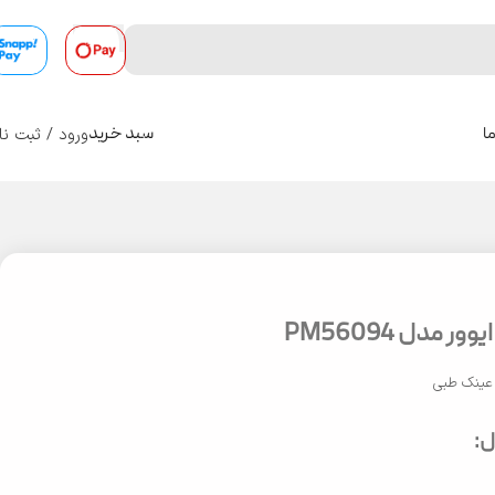
ورود / ثبت نا
ا
سبد خرید
0
 مدل PM56094
عینک طبی
: