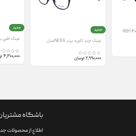
جدید
جدید
عینک طبی برند
عینک چند کاوره برند NEXAمدل
T2316
4,300,000
ت
2,990,000
تومان
باشگاه مشتریان
اطلاع از محصولات جدی