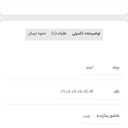
توضیحات تکمیلی
نظرات (0)
نحوه ارسال
برند
ایوور
کد
c1
,
c2
,
c3
,
c4
,
c5
,
c6
کشور سازنده
چین