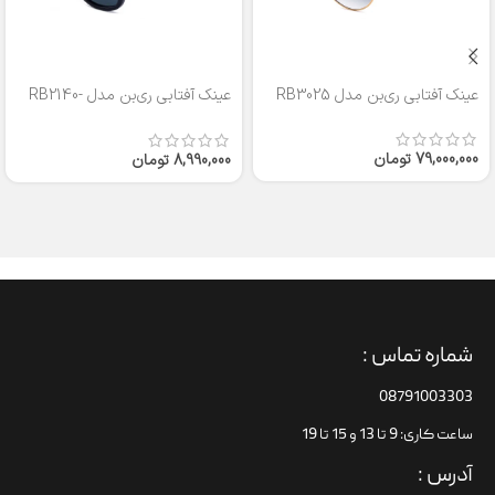
عینک آفتابی ری‌بن مدل RB3025
عینک آفتابی ری‌بن مدل RB2140-
50
79,000,000
تومان
8,990,000
تومان
شماره تماس :
08791003303
ساعت کاری: 9 تا 13 و 15 تا 19
آدرس :