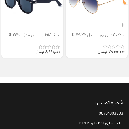
عینک آفتابی ری‌بن مدل RB3025
عینک آفتابی ری‌بن مدل RB2140-
50
79,000,000
تومان
8,990,000
تومان
شماره تماس :
08791003303
ساعت کاری: 9 تا 13 و 15 تا 19