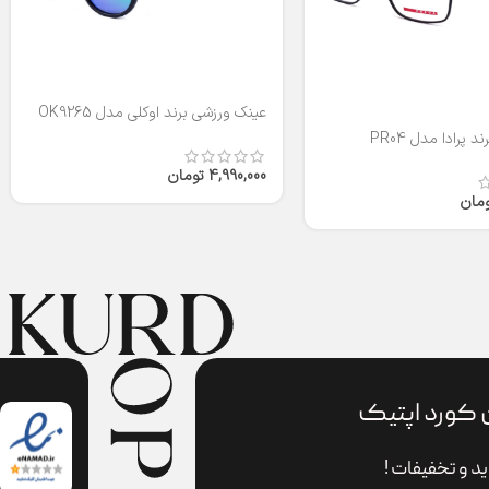
عینک ورزشی برند اوکلی مدل OK9265
 پرادا مدل PR04
4,990,000
تومان
ومان
 کورد اپتیک
د و تخفیفات !