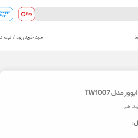
ورود / ثبت نا
ا
سبد خرید
0
ر مدل TW1007
نک طبی
: