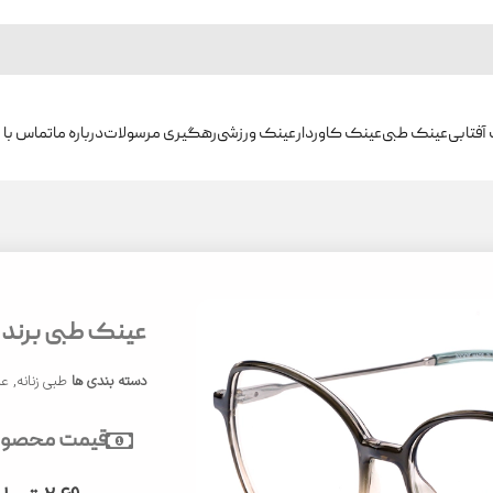
آفتابی
عینک طبی
عینک کاوردار
عینک ورزشی
رهگیری مرسولات
درباره ما
تماس با م
عینک طبی برند ایوو
دسته بندی ها
طبی زنانه
,
عی
قیمت محصول