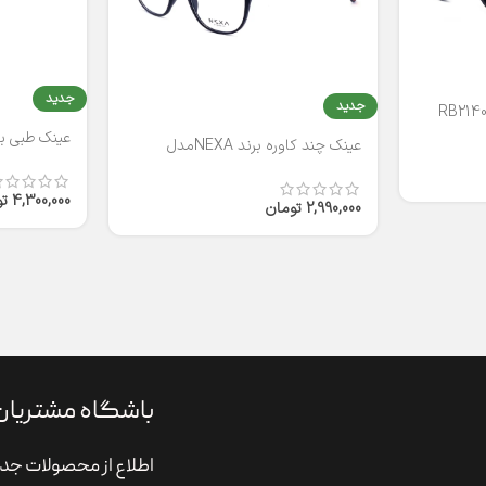
جدید
جدید
عینک طبی برند
عینک چند کاوره برند NEXAمدل
T2316
4,300,000
ت
2,990,000
تومان
باشگاه مشتریان
اطلاع از محصولات جدی