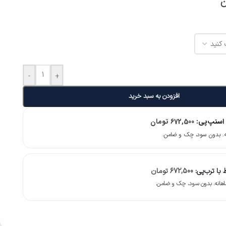
ن
-
+
افزودن به سبد خرید
 اسنپ‌پی:
672,500
تومان
با ترب‌پی:
672,500
تومان