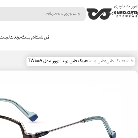
عبور به ناوبری
رفتن به محتوای اصلی
فروشگاه
وبلاگ
برندها
عینک 
خانه
/
عینک طبی
/
طبی زنانه
/
عینک طبی برند ایوور مدل TW1007