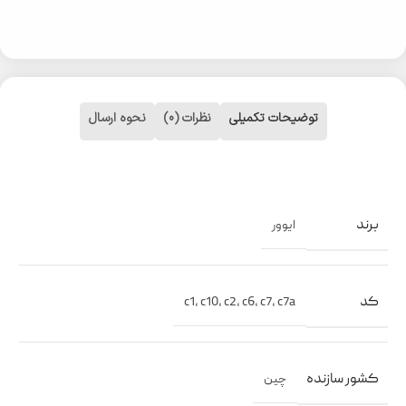
توضیحات تکمیلی
نظرات (0)
نحوه ارسال
برند
ایوور
کد
c1
,
c10
,
c2
,
c6
,
c7
,
c7a
کشور سازنده
چین