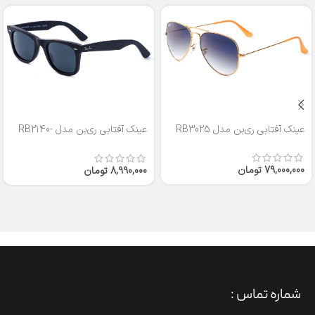
عینک آفتابی ری‌بن مدل RB3025
عینک آفتابی ری‌بن مدل RB2140-
50
79,000,000
تومان
8,990,000
تومان
شماره تماس :