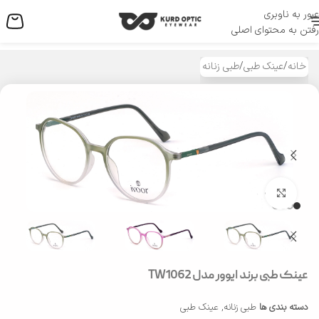
عبور به ناوبری
منو
رفتن به محتوای اصلی
خانه
/
عینک طبی
/
طبی زنانه
بزرگنمایی تصویر
عینک طبی برند ایوور مدل TW1062
دسته بندی ها
طبی زنانه
,
عینک طبی