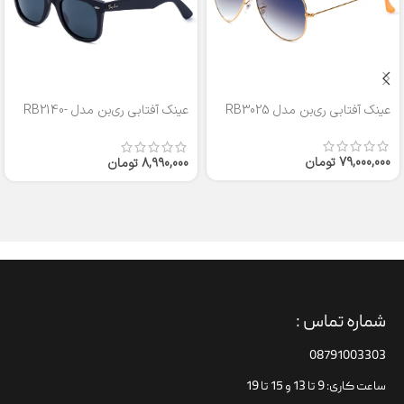
عینک آفتابی ری‌بن مدل RB3025
عینک آفتابی ری‌بن مدل RB2140-
50
79,000,000
تومان
8,990,000
تومان
شماره تماس :
08791003303
ساعت کاری: 9 تا 13 و 15 تا 19