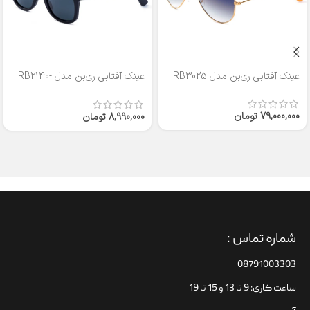
عینک آفتابی ری‌بن مدل RB3025
عینک آفتابی ری‌بن مدل RB2140-
50
79,000,000
تومان
8,990,000
تومان
شماره تماس :
08791003303
ساعت کاری: 9 تا 13 و 15 تا 19