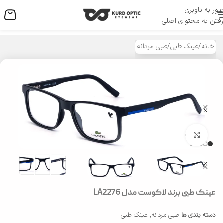
عبور به ناوبری
منو
رفتن به محتوای اصلی
خانه
/
عینک طبی
/
طبی مردانه
بزرگنمایی تصویر
عینک طبی برند لاکوست مدل LA2276
دسته بندی ها
طبی مردانه
,
عینک طبی