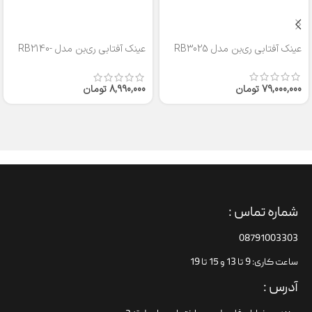
عینک آفتابی ری‌بن مدل RB3025
عینک آفتابی ری‌بن مدل RB2140-
50
79,000,000
تومان
8,990,000
تومان
شماره تماس :
08791003303
ساعت کاری: 9 تا 13 و 15 تا 19
آدرس :