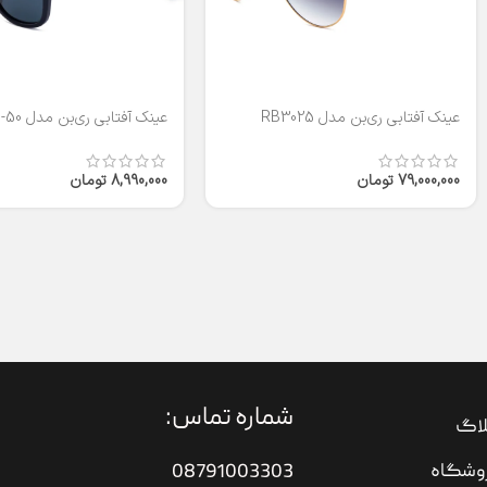
عینک آفتابی ری‌بن مدل RB3025
عینک آفتابی ری‌بن مدل RB2140-50
79,000,000
تومان
8,990,000
تومان
شماره تماس:
لاگ
وشگاه
08791003303