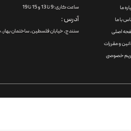
ساعت کاری: 9 تا 13 و 15 تا 19
اره ما
آدرس :
س با ما
سنندج، خیابان فلسطین،‌ ساختمان بهار، ط
حه اصلی
نین و مقررات
یم خصوصی