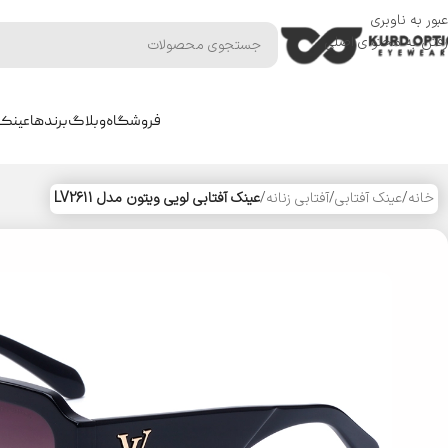
عبور به ناوبری
رفتن به محتوای اصلی
فروشگاه
وبلاگ
برندها
عینک 
خانه
/
عینک آفتابی
/
آفتابی زنانه
/
عینک آفتابی لویی ویتون مدل LV2611