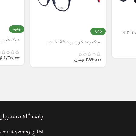
جدید
جدید
عینک طبی برند
عینک چند کاوره برند NEXAمدل
T2316
4,300,000
ت
2,990,000
تومان
باشگاه مشتریان
اطلاع از محصولات جدی