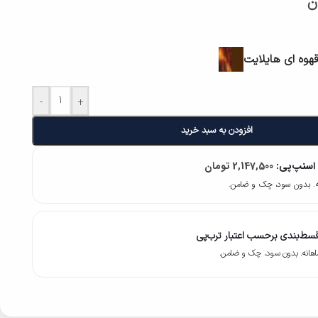
ن
وه ای هایلایت
-
+
افزودن به سبد خرید
 اسنپ‌پی:
2,147,500
تومان
سط‌بندی برحسب اعتبار ترب‌پی