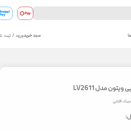
ورود / ثبت نا
ا
سبد خرید
0
ویتون مدل LV2611
ینک آفتابی
: