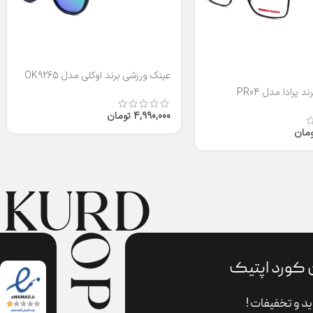
عینک ورزشی برند اوکلی مدل OK9265
 پرادا مدل PR04
4,990,000
تومان
ومان
 کورد اپتیک
د و تخفیفات !