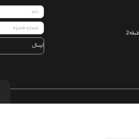
بقه2
ارسال