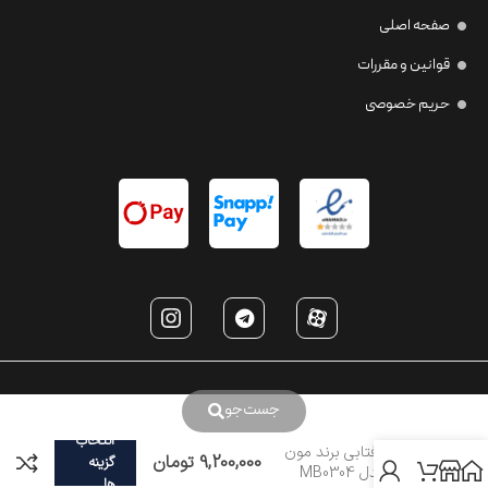
صفحه اصلی
قوانین و مقررات
حریم خصوصی
جست‌جو
انتخاب
عینک آفتابی برند مون
9,200,000
تومان
گزینه
بلان مدل MB0304
ها