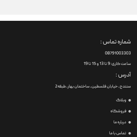
شماره تماس :
08791003303
ساعت کاری: 9 تا 13 و 15 تا 19
آدرس :
سنندج، خیابان فلسطین،‌ ساختمان بهار، طبقه2
وبلاگ
فروشگاه
درباره ما
تماس با ما