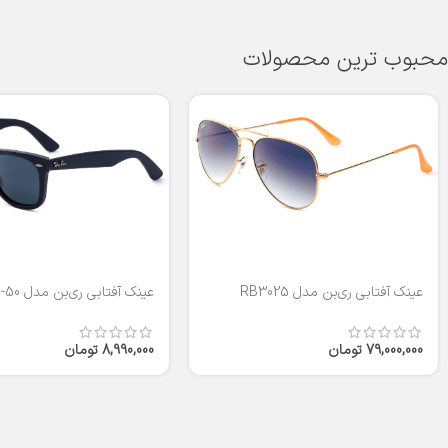
محبوب ترین محصولات
عینک آفتابی ری‌بن مدل RB3025
عینک آفتابی ری‌بن مدل RB2140-50
79,000,000
تومان
8,990,000
تومان