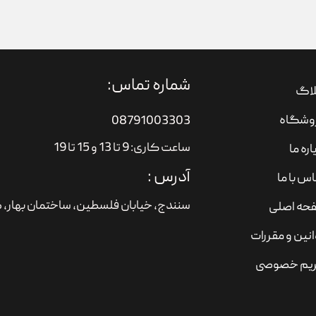
شماره تماس:
لاگ
وشگاه
08791003303
ساعت کاری: 9 تا 13 و 15 تا 19
اره ما
آدرس :
س با ما
سنندج، خیابان فلسطین،‌ ساختمان بهار، ط
حه اصلی
نین و مقررات
یم خصوصی