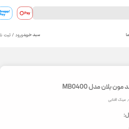
ورود / ثبت نا
ا
سبد خرید
0
ون بلان مدل MB0400
,
عینک آفتابی
: