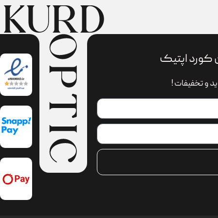
 کورد اپتیک
د و تخفیفات !