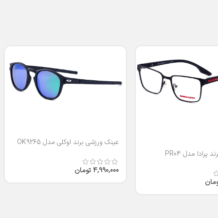
عینک ورزشی برند اوکلی مدل OK9265
 پرادا مدل PR04
4,990,000
تومان
ومان