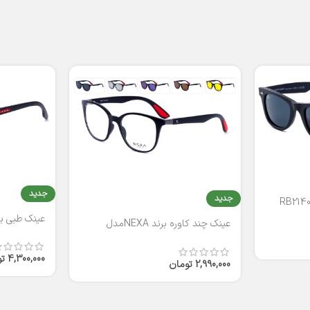
جدید
جدید
عینک طبی برند
عینک چند کاوره برند NEXAمدل
T2316
4,300,000
ت
2,990,000
تومان