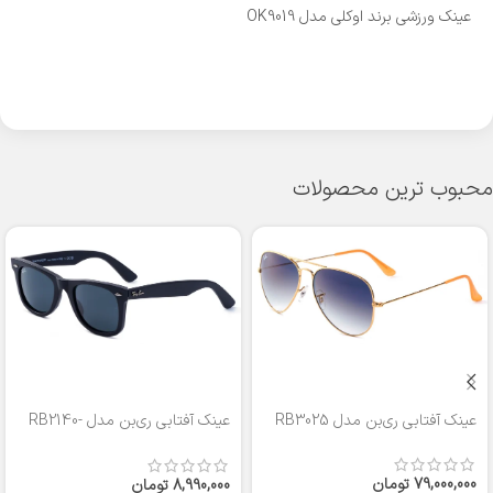
عینک ورزشی برند اوکلی مدل OK9019
محبوب ترین محصولات
عینک آفتابی ری‌بن مدل RB3025
عینک آفتابی ری‌بن مدل RB2140-
50
79,000,000
تومان
8,990,000
تومان