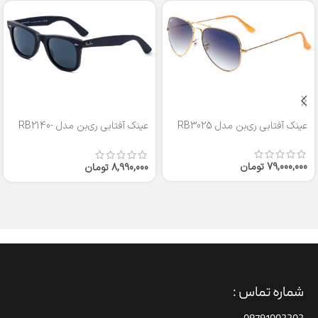
عینک آفتابی ری‌بن مدل RB3025
عینک آفتابی ری‌بن مدل RB2140-
50
79,000,000
تومان
8,990,000
تومان
شماره تماس :