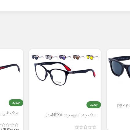
جدید
جدید
عینک طبی برند
عینک چند کاوره برند NEXAمدل
T2316