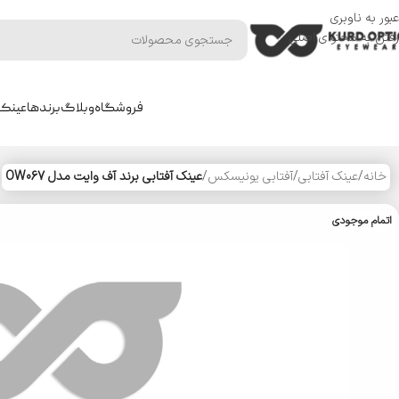
عبور به ناوبری
رفتن به محتوای اصلی
فروشگاه
وبلاگ
برندها
عینک 
خانه
/
عینک آفتابی
/
آفتابی یونیسکس
/
عینک آفتابی برند آف وایت مدل OW067
اتمام موجودی