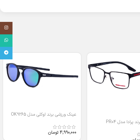
اینستاگر
واتساپ
تلگرام
عینک ورزشی برند اوکلی مدل OK9265
 پرادا مدل PR04
4,990,000
تومان