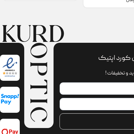
ومان
 کورد اپتیک
د و تخفیفات !