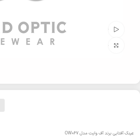
تماشای ویدئو
بزرگنمایی تصویر
عینک آفتابی برند آف وایت مدل OW067