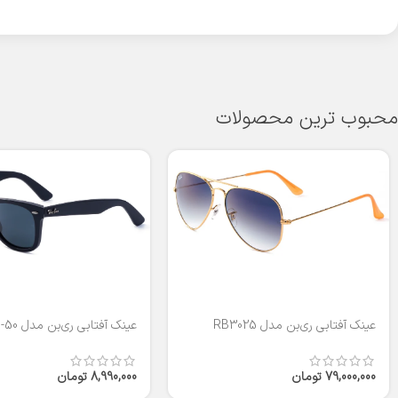
محبوب ترین محصولات
عینک آفتابی ری‌بن مدل RB3025
عینک آفتابی ری‌بن مدل RB2140-50
79,000,000
تومان
8,990,000
تومان