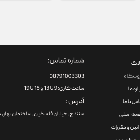
شماره تماس:
لاگ
وشگاه
08791003303
ساعت کاری: 9 تا 13 و 15 تا 19
اره ما
آدرس :
س با ما
سنندج، خیابان فلسطین،‌ ساختمان بهار، ط
حه اصلی
نین و مقررات