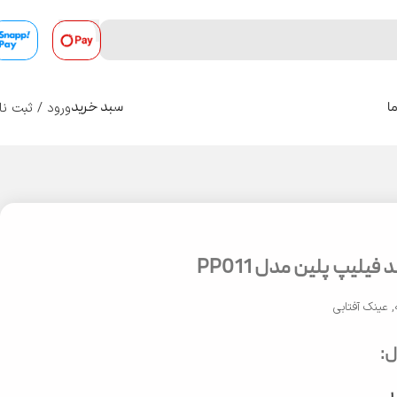
ورود / ثبت نا
ا
سبد خرید
0
فیلیپ پلین مدل PP011
,
عینک آفتابی
: