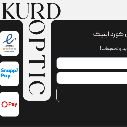
 کورد اپتیک
د و تخفیفات !