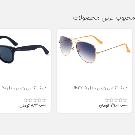
محبوب ترین محصولات
عینک آفتابی ری‌بن مدل RB3025
عینک آفتابی ری‌بن مدل RB2140-50
79,000,000
تومان
8,990,000
تومان