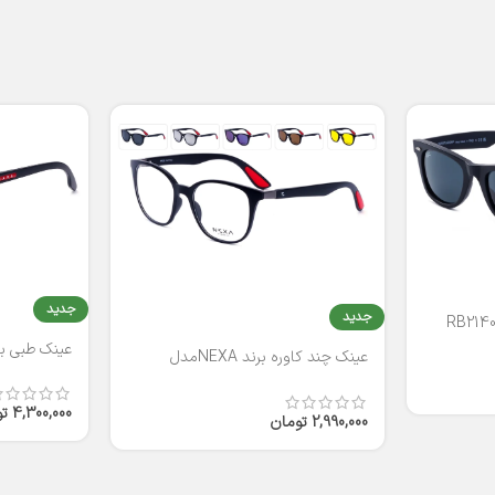
جدید
جدید
عینک طبی برند
عینک چند کاوره برند NEXAمدل
T2316
4,300,000
ت
2,990,000
تومان