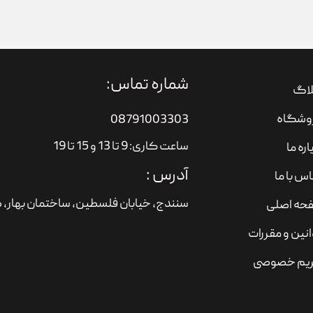
شماره تماس:
لاگ
وشگاه
08791003303
ساعت کاری: 9 تا 13 و 15 تا 19
اره ما
آدرس :
س با ما
سنندج، خیابان فلسطین،‌ ساختمان بهار، ط
حه اصلی
نین و مقررات
یم خصوصی