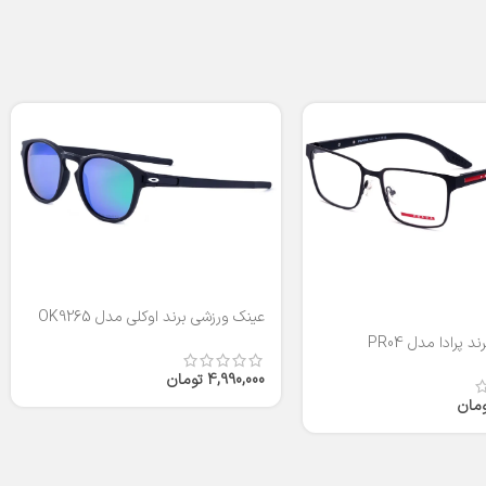
عینک ورزشی برند اوکلی مدل OK9265
 پرادا مدل PR04
4,990,000
تومان
ومان