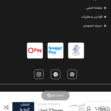
صفحه اصلی
قوانین و مقررات
حریم خصوصی
جست‌جو
8,900,000
تومان
عینک آفتابی پلیس
انتخاب
مدل SPL71
7,900,000
تومان
گزینه ها