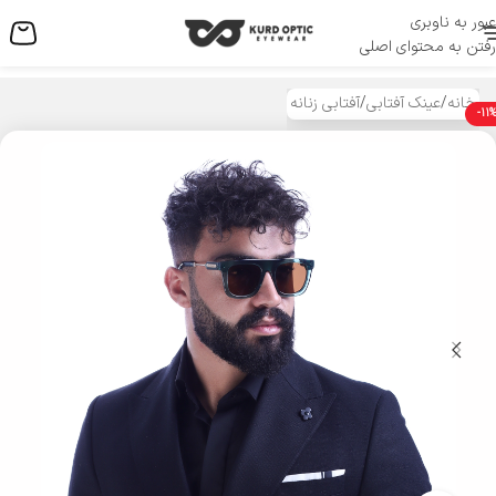
عبور به ناوبری
منو
رفتن به محتوای اصلی
خانه
/
عینک آفتابی
/
آفتابی زنانه
-11