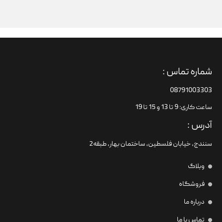
شماره تماس :
08791003303
ساعت کاری: 9 تا 13 و 15 تا 19
آدرس :
سنندج، خیابان فلسطین،‌ ساختمان بهار، طبقه2
وبلاگ
فروشگاه
درباره ما
تماس با ما