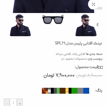
بزرگنمایی تصویر
عینک آفتابی پلیس مدل SPL71
دسته بندی ها
آفتابی زنانه
,
آفتابی مردانه
برچسب زدن
محصولات تخفیف دار
قیمت محصول:
7,900,000
تومان
8,900,000
تومان
رنگ
-
+