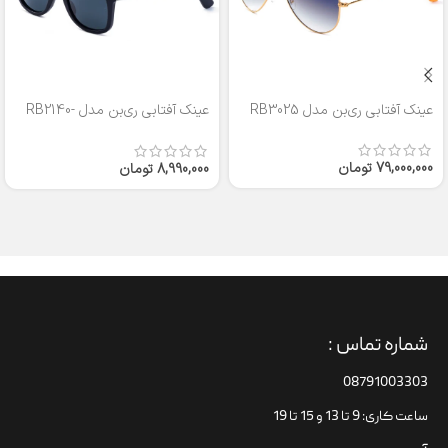
عینک آفتابی ری‌بن مدل RB3025
عینک آفتابی ری‌بن مدل RB2140-
50
79,000,000
تومان
8,990,000
تومان
شماره تماس :
08791003303
ساعت کاری: 9 تا 13 و 15 تا 19