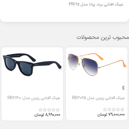
عینک افتابی برند پرادا مدل PR19z
محبوب ترین محصولات
عینک آفتابی ری‌بن مدل RB3025
عینک آفتابی ری‌بن مدل RB2140-
50
79,000,000
تومان
8,990,000
تومان