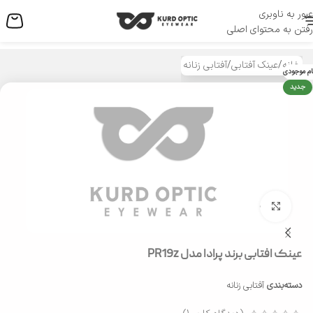
عبور به ناوبری
منو
رفتن به محتوای اصلی
خانه
/
عینک آفتابی
/
آفتابی زنانه
ام موجودی
جدید
بزرگنمایی تصویر
عینک افتابی برند پرادا مدل PR19z
دسته‌بندی
آفتابی زنانه