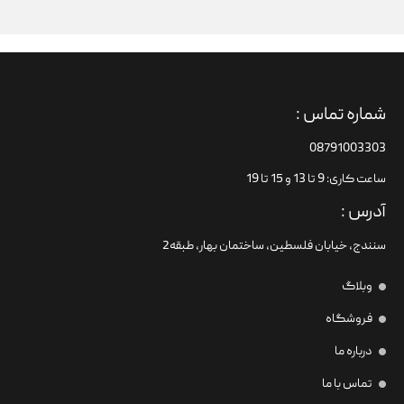
شماره تماس :
08791003303
ساعت کاری: 9 تا 13 و 15 تا 19
آدرس :
سنندج، خیابان فلسطین،‌ ساختمان بهار، طبقه2
وبلاگ
فروشگاه
درباره ما
تماس با ما