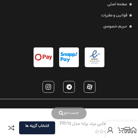
صفحه اصلی
قوانین و مقررات
حریم خصوصی
جست‌جو
عینک افتابی برند پرادا مدل PR19z
انتخاب گزینه ها