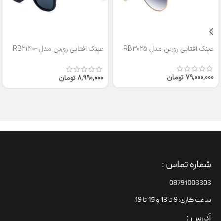
عینک آفتابی ری‌بن مدل RB3025
عینک آفتابی ری‌بن مدل RB2140-
50
79,000,000
تومان
8,990,000
تومان
شماره تماس :
08791003303
ساعت کاری: 9 تا 13 و 15 تا 19
آدرس :