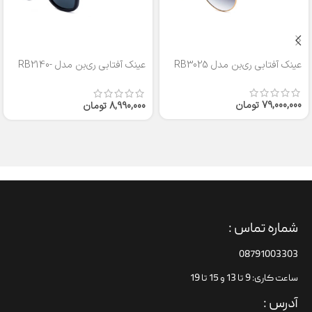
عینک آفتابی ری‌بن مدل RB3025
عینک آفتابی ری‌بن مدل RB2140-
50
79,000,000
تومان
8,990,000
تومان
شماره تماس :
08791003303
ساعت کاری: 9 تا 13 و 15 تا 19
آدرس :