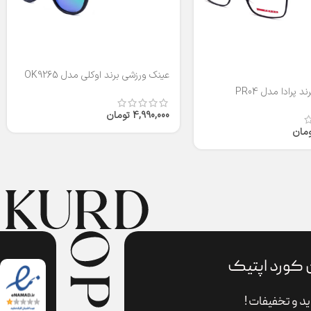
عینک ورزشی برند اوکلی مدل OK9265
 پرادا مدل PR04
4,990,000
تومان
ومان
 کورد اپتیک
د و تخفیفات !