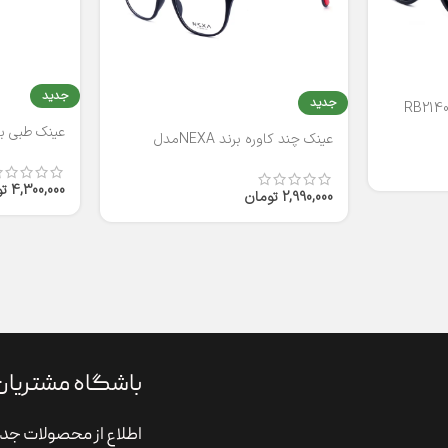
جدید
جدید
عینک طبی برند
عینک چند کاوره برند NEXAمدل
T2316
4,300,000
ت
2,990,000
تومان
باشگاه مشتریان
اطلاع از محصولات جدی