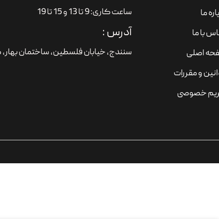
ساعت کاری: 9 تا 13 و 15 تا 19
اره ما
آدرس :
س با ما
سنندج، خیابان فلسطین،‌ ساختمان بهار، ط
حه اصلی
نین و مقررات
یم خصوصی