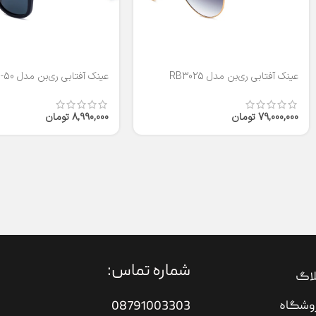
عینک آفتابی ری‌بن مدل RB3025
عینک آفتابی ری‌بن مدل RB2140-50
79,000,000
تومان
8,990,000
تومان
شماره تماس:
لاگ
وشگاه
08791003303