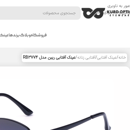
عبور به ناوبری
رفتن به محتوای اصلی
فروشگاه
وبلاگ
برندها
عینک 
خانه
/
عینک آفتابی
/
آفتابی زنانه
/
عینک آفتابی ریبن مدل RB3774