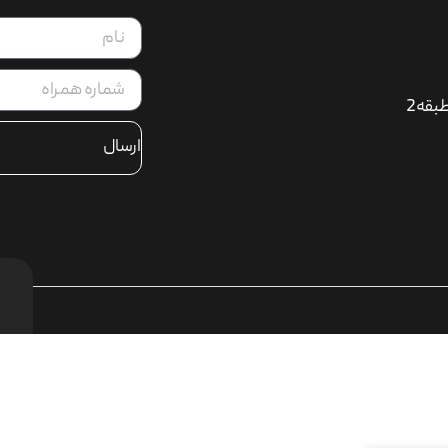
بقه2
ارسال