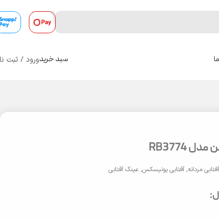
ورود / ثبت نا
ا
سبد خرید
0
ل RB3774
فتابی مردانه
,
آفتابی یونیسکس
,
عینک آفتابی
: