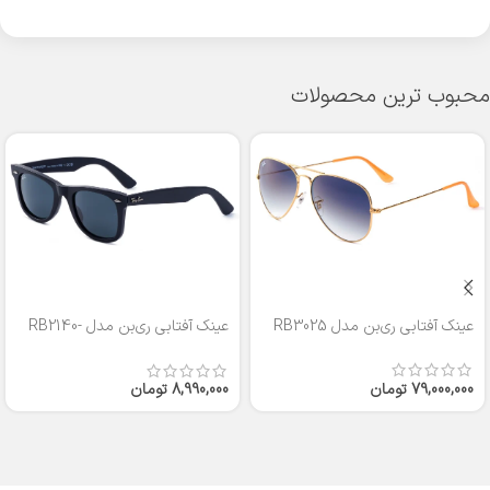
محبوب ترین محصولات
عینک آفتابی ری‌بن مدل RB3025
عینک آفتابی ری‌بن مدل RB2140-
50
79,000,000
تومان
8,990,000
تومان