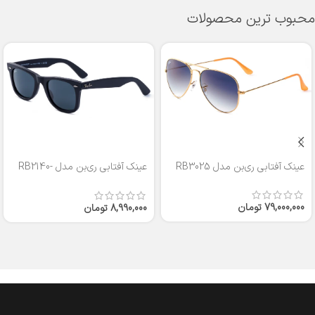
محبوب ترین محصولات
عینک آفتابی ری‌بن مدل RB3025
عینک آفتابی ری‌بن مدل RB2140-
50
79,000,000
تومان
8,990,000
تومان