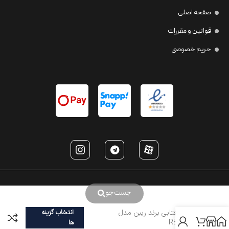
صفحه اصلی
قوانین و مقررات
حریم خصوصی
جست‌جو
عینک آفتابی برند ریبن مدل
انتخاب گزینه
RB4547
ها