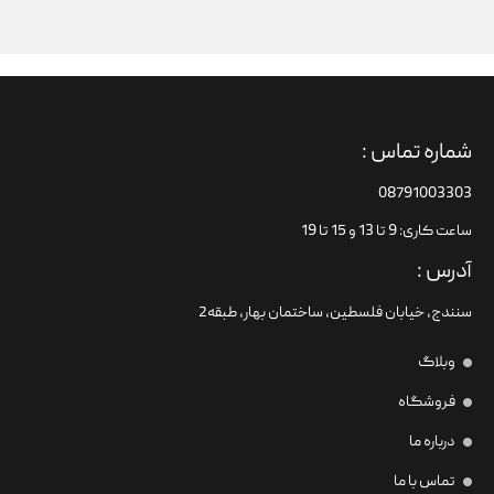
شماره تماس :
08791003303
ساعت کاری: 9 تا 13 و 15 تا 19
آدرس :
سنندج، خیابان فلسطین،‌ ساختمان بهار، طبقه2
وبلاگ
فروشگاه
درباره ما
تماس با ما