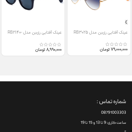
عینک آفتابی ری‌بن مدل RB3025
عینک آفتابی ری‌بن مدل RB2140-
50
79,000,000
تومان
8,990,000
تومان
شماره تماس :
08791003303
ساعت کاری: 9 تا 13 و 15 تا 19