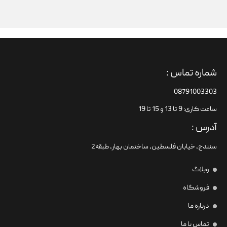
شماره تماس :
08791003303
ساعت کاری: 9 تا 13 و 15 تا 19
آدرس :
سنندج، خیابان فلسطین،‌ ساختمان بهار، طبقه2
وبلاگ
فروشگاه
درباره ما
تماس با ما