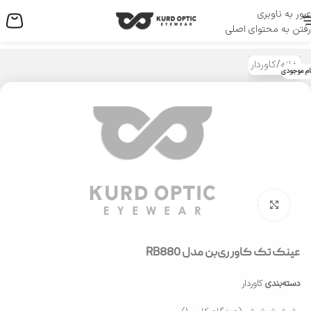
عبور به ناوبری
منو
رفتن به محتوای اصلی
خانه
/
کاوردار
ام موجودی
بزرگنمایی تصویر
عینک تک کاور ری‌بن مدل RB880
دسته‌بندی
کاوردار