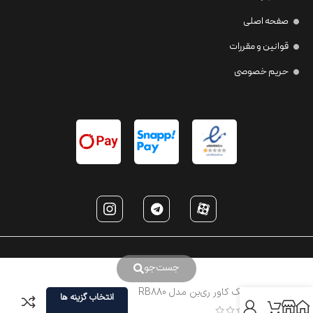
صفحه اصلی
قوانین و مقررات
حریم خصوصی
جست‌جو
عینک تک کاور ری‌بن مدل RB880
انتخاب گزینه ها