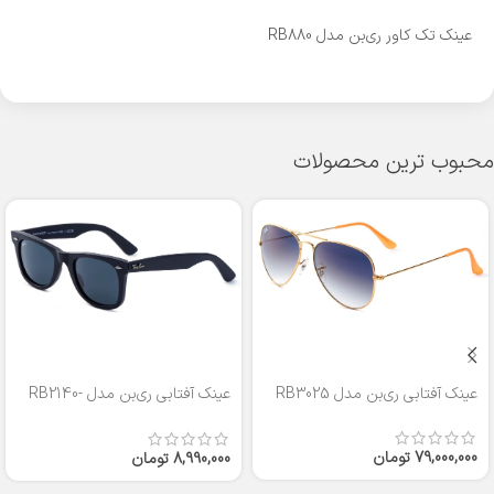
عینک تک کاور ری‌بن مدل RB880
محبوب ترین محصولات
عینک آفتابی ری‌بن مدل RB3025
عینک آفتابی ری‌بن مدل RB2140-
50
79,000,000
تومان
8,990,000
تومان