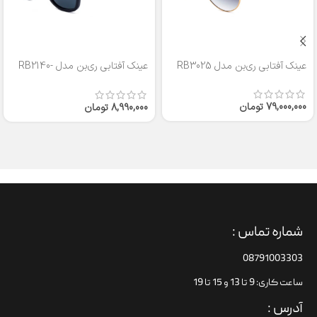
عینک آفتابی ری‌بن مدل RB3025
عینک آفتابی ری‌بن مدل RB2140-
50
79,000,000
تومان
8,990,000
تومان
شماره تماس :
08791003303
ساعت کاری: 9 تا 13 و 15 تا 19
آدرس :