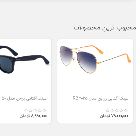
محبوب ترین محصولات
عینک آفتابی ری‌بن مدل RB3025
عینک آفتابی ری‌بن مدل RB2140-50
79,000,000
تومان
8,990,000
تومان