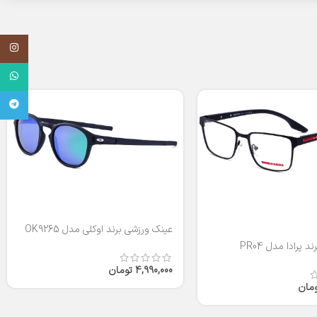
اینستاگر
واتساپ
تلگرام
عینک ورزشی برند اوکلی مدل OK9265
 پرادا مدل PR04
4,990,000
تومان
ومان