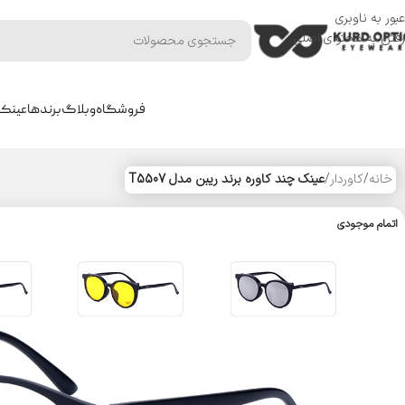
عبور به ناوبری
رفتن به محتوای اصلی
فروشگاه
وبلاگ
برندها
عینک 
خانه
/
کاوردار
/
عینک چند کاوره برند ریبن مدل T5507
اتمام موجودی