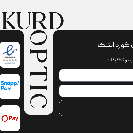
 کورد اپتیک
د و تخفیفات !