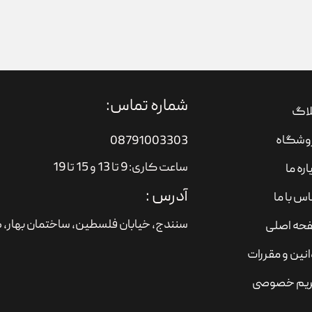
شماره تماس:
لاگ
وشگاه
08791003303
ساعت کاری: 9 تا 13 و 15 تا 19
اره ما
آدرس :
س با ما
سنندج، خیابان فلسطین،‌ ساختمان بهار، ط
حه اصلی
نین و مقررات
یم خصوصی