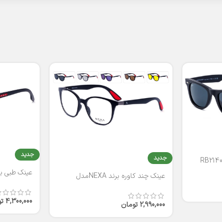
جدید
جدید
عینک طبی برند
عینک چند کاوره برند NEXAمدل
T2316
4,300,000
ت
2,990,000
تومان