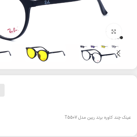
بزرگنمایی تصویر
عینک چند کاوره برند ریبن مدل T5507