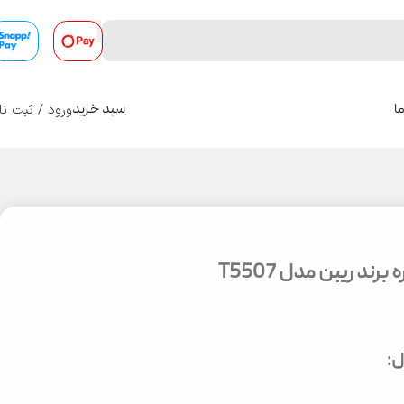
ورود / ثبت نا
ا
سبد خرید
0
ند ریبن مدل T5507
: