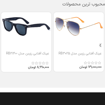
محبوب ترین محصولات
عینک آفتابی ری‌بن مدل RB3025
عینک آفتابی ری‌بن مدل RB2140-
50
79,000,000
تومان
8,990,000
تومان