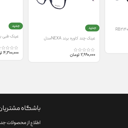
جدید
جدید
عینک طبی برند
عینک چند کاوره برند NEXAمدل
T2316
4,300,000
ت
2,990,000
تومان
باشگاه مشتریان
اطلاع از محصولات جدی