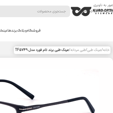
عبور به ناوبری
رفتن به محتوای اصلی
فروشگاه
وبلاگ
برندها
عینک 
خانه
/
عینک طبی
/
طبی مردانه
/
عینک طبی برند تام فورد مدل TF5749