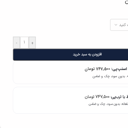
ن
-
+
افزودن به سبد خرید
 اسنپ‌پی:
747,500
تومان
با ترب‌پی:
747,500
تومان