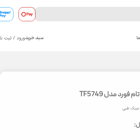
ورود / ثبت نا
ا
سبد خرید
0
فورد مدل TF5749
عینک طبی
: