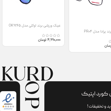
عینک ورزشی برند اوکلی مدل OK9265
 پرادا مدل PR04
4,990,000
تومان
ومان
 کورد اپتیک
د و تخفیفات !