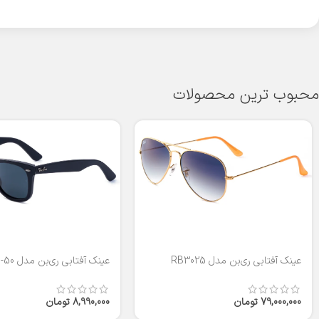
محبوب ترین محصولات
عینک آفتابی ری‌بن مدل RB3025
عینک آفتابی ری‌بن مدل RB2140-50
79,000,000
تومان
8,990,000
تومان