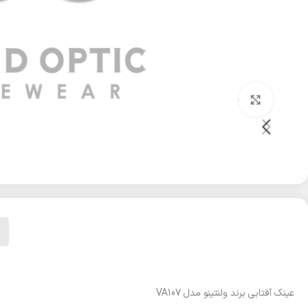
بزرگنمایی تصویر
عینک آفتابی برند ولنتینو مدل VA107