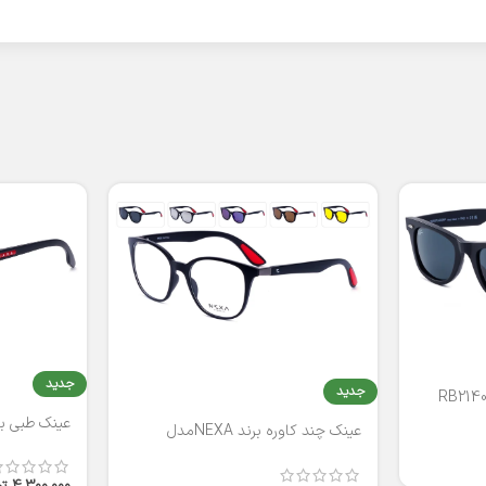
جدید
جدید
عینک طبی برند
عینک چند کاوره برند NEXAمدل
T2316