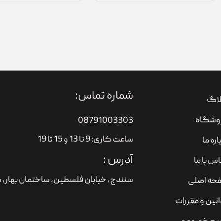
شماره تماس:
لاگ
وشگاه
08791003303
ساعت کاری: 9 تا 13 و 15 تا 19
اره ما
آدرس :
س با ما
سنندج، خیابان فلسطین،‌ ساختمان بهار، ط
حه اصلی
نین و مقررات