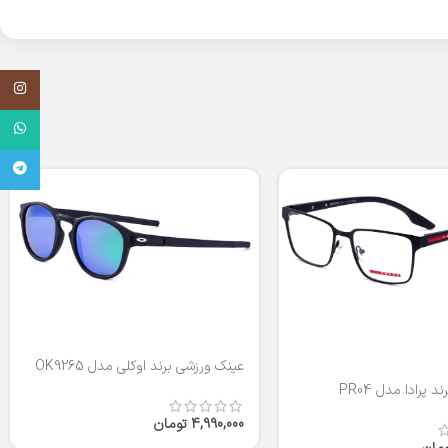
اینستاگر
واتساپ
تلگرام
عینک ورزشی برند اوکلی مدل OK9265
 پرادا مدل PR04
4,990,000
تومان