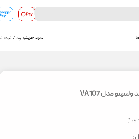
ورود / ثبت نا
ا
سبد خرید
0
لنتینو مدل VA107
اربر
1
)
: