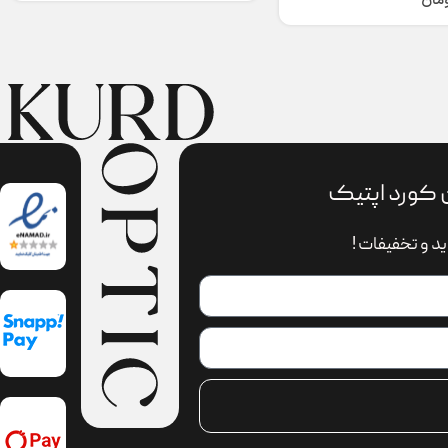
ومان
 کورد اپتیک
د و تخفیفات !