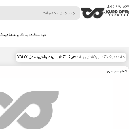
عبور به ناوبری
رفتن به محتوای اصلی
فروشگاه
وبلاگ
برندها
عینک 
خانه
/
عینک آفتابی
/
آفتابی زنانه
/
عینک آفتابی برند ولنتینو مدل VA107
اتمام موجودی