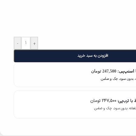
-
+
افزودن به سبد خرید
 اسنپ‌پی:
247,500
تومان
با ترب‌پی:
247,500
تومان