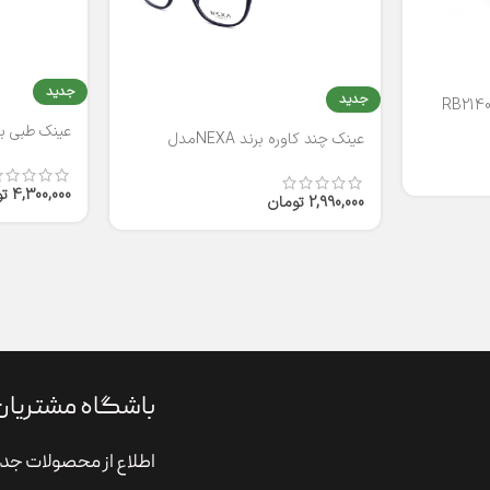
جدید
جدید
عینک طبی برند
عینک چند کاوره برند NEXAمدل
T2316
4,300,000
ت
2,990,000
تومان
باشگاه مشتریان
اطلاع از محصولات جدی