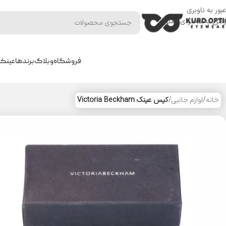
عبور به ناوبری
رفتن به محتوای اصلی
فروشگاه
وبلاگ
برندها
عینک 
خانه
/
لوازم جانبی
/
کیس عینک Victoria Beckham