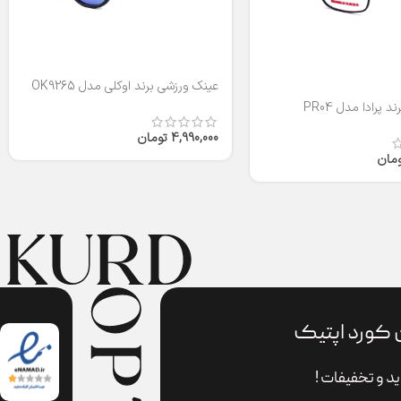
عینک ورزشی برند اوکلی مدل OK9265
 پرادا مدل PR04
4,990,000
تومان
ومان
 کورد اپتیک
د و تخفیفات !