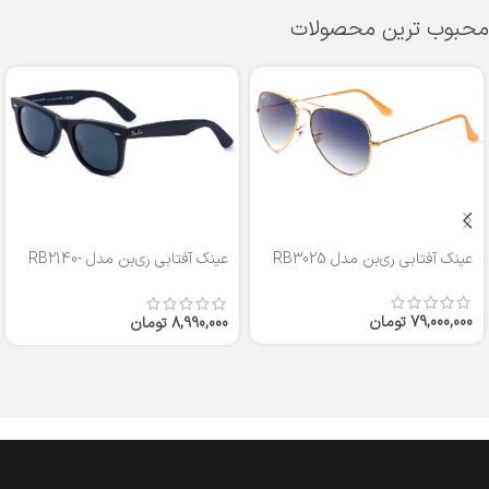
محبوب ترین محصولات
عینک آفتابی ری‌بن مدل RB3025
عینک آفتابی ری‌بن مدل RB2140-
50
79,000,000
تومان
8,990,000
تومان