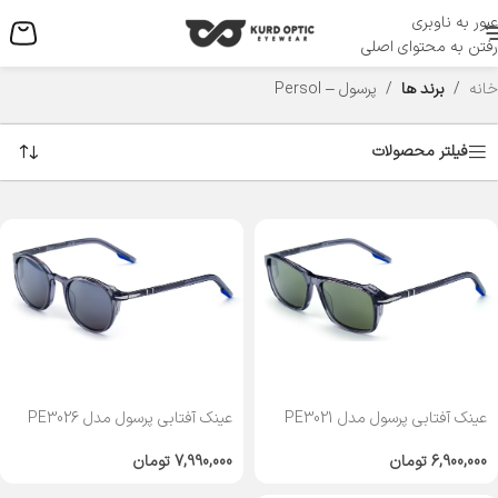
عبور به ناوبری
منو
رفتن به محتوای اصلی
خانه
/
برند ها
/
پرسول – Persol
فیلتر محصولات
عینک آفتابی پرسول مدل PE3021
عینک آفتابی پرسول مدل PE3026
6,900,000
تومان
7,990,000
تومان