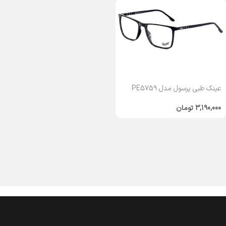
عینک طبی پرسول مدل PE5759
3,190,000
تومان