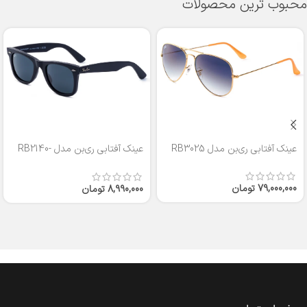
محبوب ترین محصولات
عینک آفتابی ری‌بن مدل RB3025
عینک آفتابی ری‌بن مدل RB2140-
50
79,000,000
تومان
8,990,000
تومان