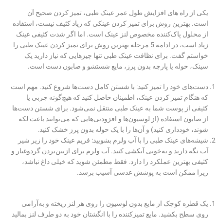
یکی از راه های افزایش طول عمر عینک طبی، تمیز کردن صحیح آن
است. بهترین روش برای تمیز کردن عینکی که زیاد کثیف نیست، استفاده
از محلول پاک‌کننده مخصوص لنز عینک است. اما اگر شدت کثیفی عینک
زیاد است، در ادامه 5 مرحله بهترین روش برای تمیز کردن عینک طبی را
خواستم گفت. برای نظافت عینک طبی تنها چیزهایی که نیاز دارید یک
سینک، حوله یا پارچه بدون پرز، مایع شستشو و صابون دست است.
دست‌های خود را تمیز کنید: با شستن کامل دست‌ها شروع کنید. مهم است
که هنگام تمیز کردن عینک، اطمینان حاصل کنید که هیچ‌گونه چربی یا
کثیفی از پوست شما به عینک طبی منتقل نمی‌شود. برای شستن دست‌ها
از صابون استفاده (از لوسیون‌ها و افزودنی‌هایی که می‌توانند باعث لکه
شوند، خودداری کنید) و آن‌ها را با یک حوله بدون پرز خشک کنید.
شیشه‌های عینک طبی را با آب ولرم بشویید: فریم عینک خود را زیر شیر
آب نگه دارید و به‌خوبی آبکشی کنید. آب ولرم برای ازبین‌بردن گردوغبار و
کثیفی بهترین عملکرد را دارد. فقط مطمئن شوید که خیلی داغ نباشد،
زیرا ممکن است به پوشش عدسی آسیب برسد.
یک قطره کوچک از مایع بدون لوسیون را روی هر لنز ریخته و به‌آرامی
روی سطح بکشید. مایع تمیزکننده را با انگشتان خود به دو طرف لنز بمالید