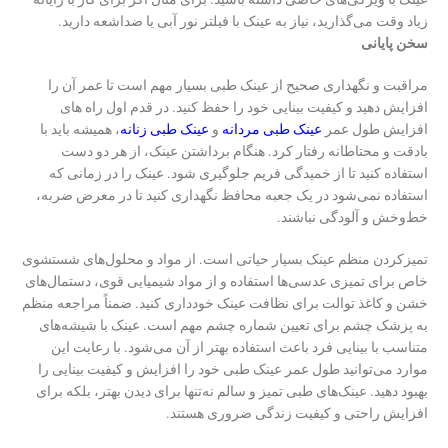
زیاد وقت می‌گذارید، نیاز به عینک با فیلتر نور آبی یا ضداشعه دارید.
سخن پایانی
مراقبت و نگهداری صحیح از عینک طبی بسیار مهم است تا عمر آن را
افزایش دهید و کیفیت بینایی خود را حفظ کنید. در قدم اول راه های
افزایش طول عمر
عینک طبی مردانه
و
عینک طبی زنانه
، همیشه باید با
بادقت و محتاطانه رفتار کرد. هنگام برداشتن عینک، از هر دو دست
استفاده کنید تا از خمیدگی فریم جلوگیری شود. عینک را در زمانی که
استفاده نمی‌شود در یک جعبه محافظ نگهداری کنید تا در معرض ضربه‌،
خط‌وخش و آلودگی نباشند.
تمیزکردن منظم عینک بسیار حیاتی است. از مواد و محلول‌های شستشوی
خاص برای تمیزی عدسی‌ها استفاده و از مواد شیمیایی قوی، دستمال‌های
خشن و کاغذ توالت برای نظافت عینک خودداری کنید. ضمناً مراجعه منظم
به پزشک چشم برای تعیین شماره چشم مهم است. عینک با شیشه‌های
متناسب با بینایی فرد باعث استفاده بهتر از آن می‌شود. با رعایت این
موارد می‌توانید طول عمر عینک طبی خود را افزایش و کیفیت بینایی را
بهبود دهید. عینک‌های طبی تمیز و سالم نه‌تنها برای دیدن بهتر، بلکه برای
افزایش راحتی و کیفیت زندگی ضروری هستند.