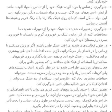
خودداری کنید.
جلوگیری از تماس با مواد آلوده: عینک خود را از تماس با مواد آلوده، مانند
آرایش، اسپری‌های مو، لاک، چسب و مواد شیمیایی دیگر، دور نگهدارید.
این مواد ممکن است لایه‌ای روی عینک بگذارند یا به رنگ فریم و شیشه‌ها
آسیب برسانند.
جلوگیری از تغییرات شدید دما: عینک خود را از تغییرات شدید دما
محافظت کنید. از قراردادن عینک در خودروی گرم در تابستان یا خودروی
سرد در زمستان خودداری کنید.
در طول فعالیت‌های شدید مراقب عینک طبی باشید: اگر ورزش می‌کنید یا
زمانی را در فضای باز می‌گذرانید، لازم است اقدامات احتیاطی بیشتری
برای محافظت از عینک خود انجام دهید. سرمایه‌گذاری روی فریم‌های
محکم‌تر یا استفاده از عینک‌های محافظ را که به‌طور خاص برای
فعالیت‌های ورزشی طراحی شده‌اند، در نظر بگیرید. انتخاب شیشه‌های
پلی‌کربنات که بسیار بادوام و مقاوم در برابر ضربه هستند، می‌تواند
حفاظت بیشتری ایجاد کند. علاوه‌براین، استفاده از بند عینک می‌تواند از
افتادن عینک در حین فعالیت‌های بدنی جلوگیری کند.
تعمیر عینک را جدی بگیرید: پیچ‌های شل فریم‌ می‌تواند باعث ناهماهنگی و
ناراحتی شود؛ بنابراین در صورت نیاز آن‌ها را بررسی و سفت کنید. حتی
خراش‌های کوچک روی عدسی می‌تواند در طول زمان، بینایی را تحت‌تأثیر
قرار دهد؛ بنابراین وضعیت آن‌ها را هم تحت‌نظر بگیرید.
انتخاب فریم با اندازه متناسب با صورت: انتخاب عینک با سایز متناسب با